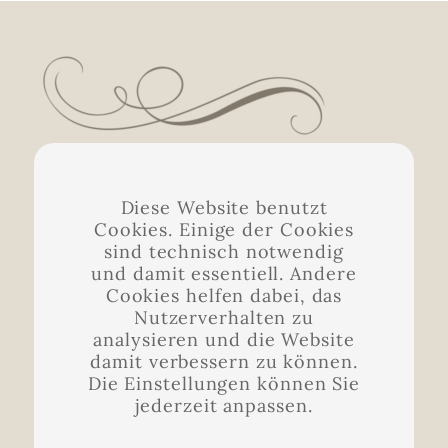
Diese Website benutzt
Cookies. Einige der Cookies
Laubenschlösschen
sind technisch notwendig
Moritzburger Straße 79
und damit essentiell. Andere
01689 Weinböhla
Cookies helfen dabei, das
Nutzerverhalten zu
Telefon: +49 35243 32364
analysieren und die Website
E-Mail:
info@laubenschloesschen.de
damit verbessern zu können.
Die Einstellungen können Sie
jederzeit anpassen.